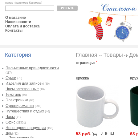
поиск: (например Керамика)
О магазине
Наши новости
Оплата и доставка
Контакты
Категория
Главная
Товары
До
страницы:
1
Письменные принадлежности
(117)
Сумки
Кружка
Кру
(70)
Изделия для записей
(89)
Часы электронные
(19)
Текстиль
(50)
Электроника
(98)
Сувениромания
(358)
Путешествия и отдых
(46)
Часы
(71)
Офис
(21501)
Новогодняя продукция
(158)
Дом
53 руб.
63 
(42)
Подсвечники
(0)