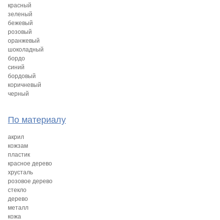
красный
зеленый
бежевый
розовый
оранжевый
шоколадный
бордо
синий
бордовый
коричневый
черный
По материалу
акрил
кожзам
пластик
красное дерево
хрусталь
розовое дерево
стекло
дерево
металл
кожа