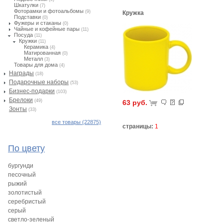
Шкатулки
(7)
Фоторамки и фотоальбомы
(9)
Кружка
Подставки
(0)
Фужеры и стаканы
(0)
Чайные и кофейные пары
(11)
Посуда
(11)
Кружки
(11)
Керамика
(4)
Матированная
(0)
Металл
(3)
Товары для дома
(4)
Награды
(18)
Подарочные наборы
(53)
Бизнес-подарки
(103)
Брелоки
(49)
63 руб.
Зонты
(33)
все товары (22875)
страницы:
1
По цвету
бургунди
песочный
рыжий
золотистый
серебристый
серый
светло-зеленый