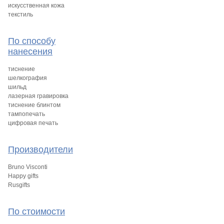
искусственная кожа
текстиль
По способу
нанесения
тиснение
шелкография
шильд
лазерная гравировка
тиснение блинтом
тампопечать
цифровая печать
Производители
Bruno Visconti
Happy gifts
Rusgifts
По стоимости