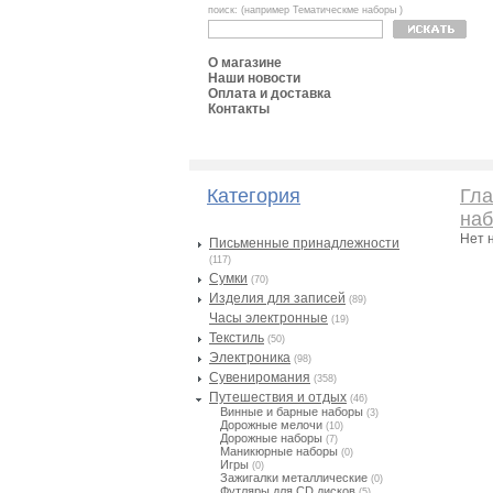
поиск: (например Тематическме наборы )
О магазине
Наши новости
Оплата и доставка
Контакты
Категория
Гла
на
Нет 
Письменные принадлежности
(117)
Сумки
(70)
Изделия для записей
(89)
Часы электронные
(19)
Текстиль
(50)
Электроника
(98)
Сувениромания
(358)
Путешествия и отдых
(46)
Винные и барные наборы
(3)
Дорожные мелочи
(10)
Дорожные наборы
(7)
Маникюрные наборы
(0)
Игры
(0)
Зажигалки металлические
(0)
Футляры для CD дисков
(5)