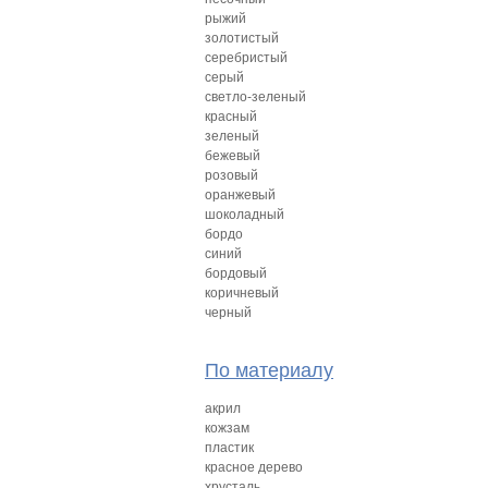
рыжий
золотистый
серебристый
серый
светло-зеленый
красный
зеленый
бежевый
розовый
оранжевый
шоколадный
бордо
синий
бордовый
коричневый
черный
По материалу
акрил
кожзам
пластик
красное дерево
хрусталь