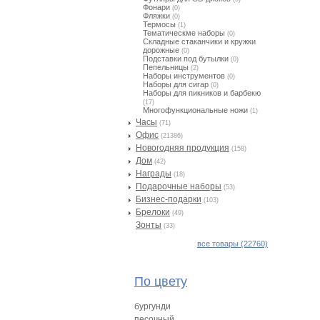
Фонари
(0)
Фляжки
(0)
Термосы
(1)
Тематическме наборы
(0)
Складные стаканчики и кружки
дорожные
(0)
Подставки под бутылки
(0)
Пепельницы
(2)
Наборы инструментов
(0)
Наборы для сигар
(0)
Наборы для пикников и барбекю
(17)
Многофункциональные ножи
(1)
Часы
(71)
Офис
(21386)
Новогодняя продукция
(158)
Дом
(42)
Награды
(18)
Подарочные наборы
(53)
Бизнес-подарки
(103)
Брелоки
(49)
Зонты
(33)
все товары (22760)
По цвету
бургунди
песочный