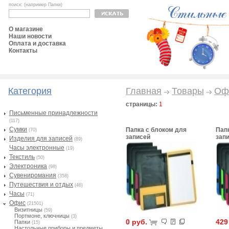
поиск: (например Папки)
О магазине
Наши новости
Оплата и доставка
Контакты
Категория
Главная
Товары
Оф
страницы:
1
Письменные принадлежности
(117)
Сумки
Папка с блоком для
Пап
(70)
записей
зап
Изделия для записей
(89)
Часы электронные
(19)
Текстиль
(50)
Электроника
(98)
Сувениромания
(358)
Путешествия и отдых
(46)
Часы
(71)
Офис
(21501)
Визитницы
(59)
Портмоне, ключницы
(3)
0 руб.
429
Папки
(15)
Настольные приборы и предметы