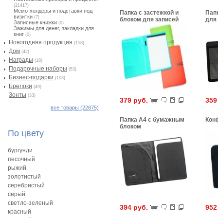
(21417)
Мемо-холдеры и подставки под
Папка с застежкой и
Пап
визитки
(7)
блоком для записей
для
Записные книжки
(0)
бло
Зажимы для денег, закладки для
книг
(0)
Новогодняя продукция
(158)
Дом
(42)
Награды
(18)
Подарочные наборы
(53)
Бизнес-подарки
(103)
Брелоки
(49)
Зонты
(33)
379 руб.
359
все товары (22875)
Папка А4 с бумажным
Кон
блоком
По цвету
бургунди
песочный
рыжий
золотистый
серебристый
серый
светло-зеленый
394 руб.
952
красный