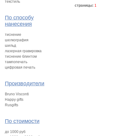
текстиль
страницы:
1
По способу
нанесения
тиснение
шелкография
шильд
лазерная гравировка
тиснение блинтом
тампопечать
цифровая печать
Производители
Bruno Visconti
Happy gifts
Rusgifts
По стоимости
до 1000 руб