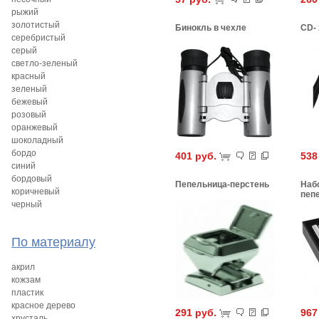
рыжий
золотистый
Бинокль в чехле
CD-
серебристый
серый
светло-зеленый
красный
зеленый
бежевый
розовый
оранжевый
шоколадный
бордо
401 руб.
538
синий
бордовый
Пепельница-перстень
Набо
коричневый
пеп
черный
По материалу
акрил
кожзам
пластик
красное дерево
291 руб.
967
хрусталь