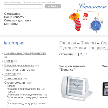
поиск: (например Путешествия_спецпредложение)
О магазине
Наши новости
Оплата и доставка
Контакты
Категория
Главная
Товары
Су
Путешествия_спецпре
Письменные принадлежности
страницы:
1
|
2
|
3
(117)
Сумки
(70)
Изделия для записей
(89)
Часы настольные
Фон
Часы электронные
"Elegance"
(19)
Текстиль
(50)
Электроника
(98)
Сувениромания
(358)
Бизнес-
подарки_спецпредложение
(15)
Промо-
сувениры_спецпредложение
(75)
Путешествия_спецпредложение
(37)
Электроника_спецпредложение
(11)