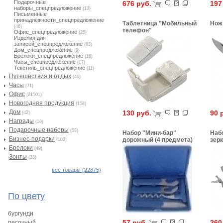
Подарочные
676 руб.
197
наборы_спецпредложение
(13)
Письменные
принадлежности_спецпредложение
Таблетница "Мобильный
Нож
(46)
телефон"
Офис_спецпредложение
(25)
Изделия для
записей_спецпредложение
(83)
Дом_спецпредложение
(9)
Брелоки_спецпредложение
(16)
Часы_спецпредложение
(17)
Текстиль_спецпредложение
(11)
Путешествия и отдых
(46)
Часы
(71)
Офис
(21501)
Новогодняя продукция
(158)
Дом
130 руб.
90 
(42)
Награды
(18)
Подарочные наборы
(53)
Набор "Мини-бар"
Наб
Бизнес-подарки
дорожный (4 предмета)
зер
(103)
Брелоки
(49)
Зонты
(33)
все товары (22875)
По цвету
бургунди
57 руб.
260
песочный